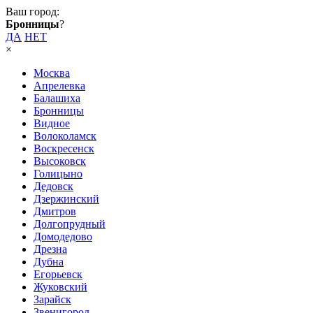
Ваш город:
Бронницы
?
ДА
НЕТ
×
Москва
Апрелевка
Балашиха
Бронницы
Видное
Волоколамск
Воскресенск
Высоковск
Голицыно
Дедовск
Дзержинский
Дмитров
Долгопрудный
Домодедово
Дрезна
Дубна
Егорьевск
Жуковский
Зарайск
Звенигород