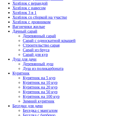
Хозблок с верандой
Хозблок с навесом
Хозблок 3 в 1
Хозблок со сборкой на участке
Хозблок с дровником
Вагончики жилые
Дачный сарай
Деревянный сарай
Cарай с односкатной крышей
Строительство сарая
Сарай из бруса
Сарай для кур
Душ для дачи
Деревянный душ
Душ из поликарбоната
Курятник
Курятник на 5 кур
Курятник на 10 кур
Курятник на 20 кур
Курятник на 50 кур
Курятник на 100 кур
Зимний курятник
Беседки для дачи
Беседка с мангалом
Беседка с барбекю