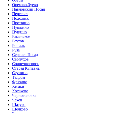
Озёры
Орехово-Зуево
Павловский Посад
Пересвет
Подольск
Протвино
Пушкино
Пущино
Раменское
Реутов
Рошаль
Руза
Сергиев Посад
Серпухов
Солнечногорск
Старая Купавна
Ступино
Талдом
Фрязино
Химки
Хотьково
Черноголовка
Чехов
Шатура
Щёлково