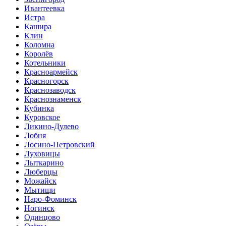
Ивантеевка
Истра
Кашира
Клин
Коломна
Королёв
Котельники
Красноармейск
Красногорск
Краснозаводск
Краснознаменск
Кубинка
Куровское
Ликино-Дулево
Лобня
Лосино-Петровский
Луховицы
Лыткарино
Люберцы
Можайск
Мытищи
Наро-Фоминск
Ногинск
Одинцово