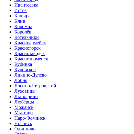
Ивантеевка
Истра
Кашира
Клин
Коломна
Королёв
Котельники
Красноармейск
Красногорск
Краснозаводск
Краснознаменск
Кубинка
Куровское
Ликино-Дулево
Лобня
Лосино-Петровский
Луховицы
Лыткарино
Люберцы
Можайск
Мытищи
Наро-Фоминск
Ногинск
Одинцово