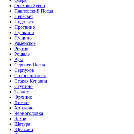
Озёры
Орехово-Зуево
Павловский Посад
Пересвет
Подольск
Протвино
Пушкино
Пущино
Раменское
Реутов
Рошаль
Руза
Сергиев Посад
Серпухов
Солнечногорск
Старая Купавна
Ступино
Талдом
Фрязино
Химки
Хотьково
Черноголовка
Чехов
Шатура
Щёлково