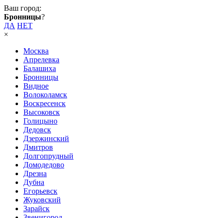
Ваш город:
Бронницы
?
ДА
НЕТ
×
Москва
Апрелевка
Балашиха
Бронницы
Видное
Волоколамск
Воскресенск
Высоковск
Голицыно
Дедовск
Дзержинский
Дмитров
Долгопрудный
Домодедово
Дрезна
Дубна
Егорьевск
Жуковский
Зарайск
Звенигород