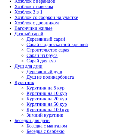
Хозблок с верандой
Хозблок с навесом
Хозблок 3 в 1
Хозблок со сборкой на участке
Хозблок с дровником
Вагончики жилые
Дачный сарай
Деревянный сарай
Cарай с односкатной крышей
Строительство сарая
Сарай из бруса
Сарай для кур
Душ для дачи
Деревянный душ
Душ из поликарбоната
Курятник
Курятник на 5 кур
Курятник на 10 кур
Курятник на 20 кур
Курятник на 50 кур
Курятник на 100 кур
Зимний курятник
Беседки для дачи
Беседка с мангалом
Беседка с барбекю